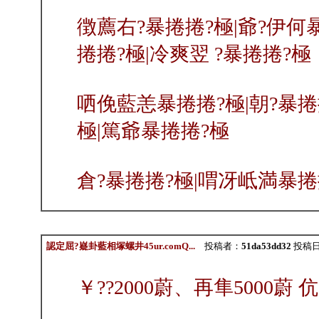
徴薦右?暴捲捲?極|爺?伊何
捲捲?極|冷爽翌 ?暴捲捲?極
哂俛藍恙暴捲捲?極|朝?暴捲
極|篤爺暴捲捲?極
倉?暴捲捲?極|喟冴岻満暴捲
認定屈?嶷卦藍相塚螺井45ur.comQ...
投稿者：
51da53dd32
投稿日：2
￥??2000蔚、再隼5000蔚 