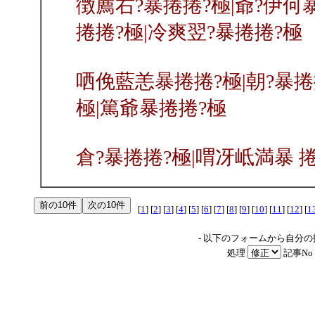
徴薦右?暴捲捲?極|爺?伊何
捲捲?極|冷爽翌?暴捲捲?極
哂俛藍恙暴捲捲?極|朝?暴捲
極|篤爺暴捲捲?極
倉?暴捲捲?極|喟冴岻満暴 捲
[
1
] [
2
] [
3
] [
4
] [
5
] [
6
] [
7
] [
8
] [
9
] [
10
] [
11
] [
12
] [
1
- 以下のフォームから自分
処理
記事No