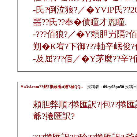
‐氏?倒泣狼?／�YVIP氏?
噐??氏??奉�債瞳才麗瞳.
‐???佰狼?／�Y頼胆屶隔?佰
朔�K宥?下御???軸辛岷俊?
‐及屈???佰／�Y茅麼??辛
￥a3sf.com??銘?祇薙兎sf捲?極QQ...
投稿者：
69cy03pn50
投稿日：2
頼胆弊順?捲匯訳?|包??捲匯訳
爺?捲匯訳?