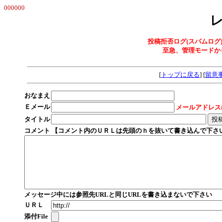
000000
投稿拒否ログ(スパムログ
至急、管理モードか
[
トップに戻る
] [
留意
おなまえ
Ｅメール
メールアドレス
タイトル
コメント 【コメント内のＵＲＬは先頭のｈを抜いて書き込んで下さ
メッセージ中には参照先URLと同じURLを書き込まないで下さい
ＵＲＬ
添付File