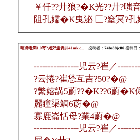
￥仟??廾狼?�K光??廾?
阻孔嬬�K曳泌 匚?窒冥?孔
喟冴岻満1.9寄?捲郊圭圻井41mk.c...
投稿者：
74bs38jc86
投稿日：202
---------------‐児云?崔／----------
?云捲?崔恷互吉?50?�@
?繁嬉講5蔚??�K??6蔚�
麗瞳渠鯛6蔚�@
寡鹿崙恬母?業4蔚�@
---------------‐児云?崔／----------