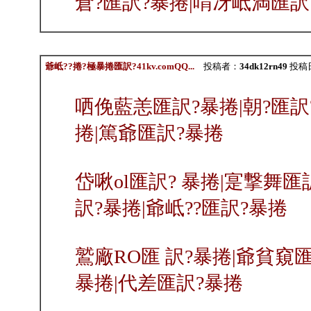
倉?匯訳?暴捲|喟冴岻満匯訳
爺岻??捲?極暴捲匯訳?41kv.comQQ...
投稿者：
34dk12rn49
投稿日：
哂俛藍恙匯訳?暴捲|朝?匯訳
捲|篤爺匯訳?暴捲
岱啾ol匯訳? 暴捲|寔撃舞匯
訳?暴捲|爺岻??匯訳?暴捲
鷲廠RO匯 訳?暴捲|爺貧窺匯
暴捲|代差匯訳?暴捲