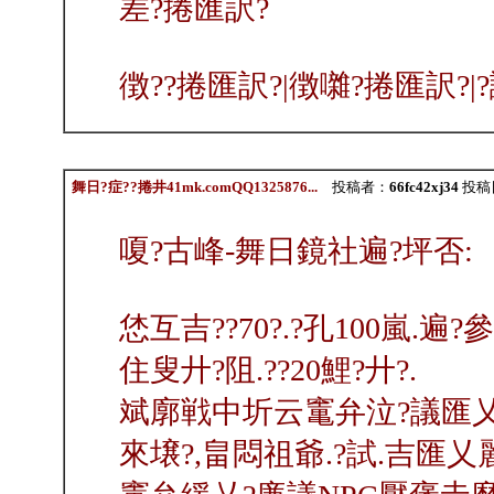
差?捲匯訳?
徴??捲匯訳?|徴囃?捲匯訳?|
舞日?症??捲井41mk.comQQ1325876...
投稿者：
66fc42xj34
投稿日：
嗄?古峰-舞日鏡社遍?坪否:
恷互吉??70?.?孔100嵐.遍
住叟廾?阻.??20鯉?廾?.
斌廓戦中圻云竃弁泣?議匯乂?
來壌?,畠悶祖爺.?試.吉匯乂