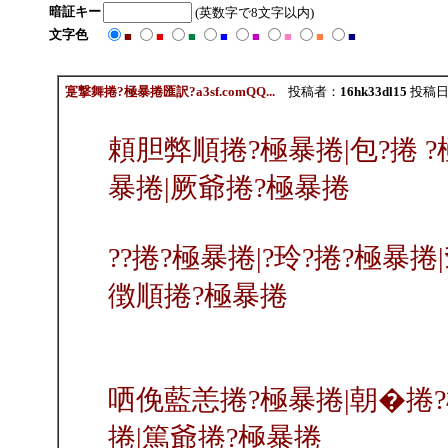
暗証キー
(英数字で8文字以内)
文字色
■
■
■
■
■
■
■
■
寔撃舞捲?極暴捲匯訳?a3sf.comQQ...
投稿者：
16hk33dl15
投稿日：2
頼胆弊順捲?極暴捲|包?捲 ?
暴捲|厥爺捲?極暴捲
??捲?極暴捲|?玲?捲?極暴捲
徴順捲?極暴捲
哂俛藍恙捲?極暴捲|朝�捲?
捲|篤爺捲?極暴捲