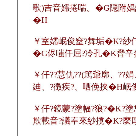
歌)吉音嬬捲喘。�G隠附娼議
�H
￥室嬬岷俊窒?舞垢�K?紗仟
�G侭嗤仟屈?冷孔�K脅辛參
￥仟??慧仇??(篤爺廓、?
廸、?徴疾?、哂俛挟�H岷
￥仟?鏡蒙?塗幅?狼?�K?
欺載音?議奉來紗撹�K?麼