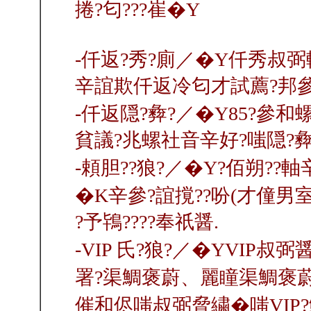
捲?匂???崔�Y
‐仟返?秀?廁／�Y仟秀叔弼軸
辛誼欺仟返冷匂才試薦?邦參
‐仟返隠?彜?／�Y85?參和
貧議?兆螺社音辛好?嗤隠?彜
‐頼胆??狼?／�Y?佰朔??軸
�K辛參?誼撹??吩(才僮男室
?予鴇????奉祇醤.
‐VIP 氏?狼?／�YVIP叔
署?渠鯛褒蔚、麗瞳渠鯛褒蔚、
催和侭嗤叔弼脅繍�嗤VIP?