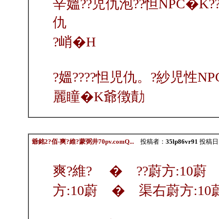
辛媼??児仇泡??怛NPC�K
仇
?峭�H
?媼????怛児仇。?紗児性N
麗瞳�K爺徴勣
爺銘2?佰-爽?維?蒙弼井70pv.comQ...
投稿者：
35lp86vr91
投稿日：20
爽?維? � ??蔚方:10蔚
方:10蔚 � 渠右蔚方:10