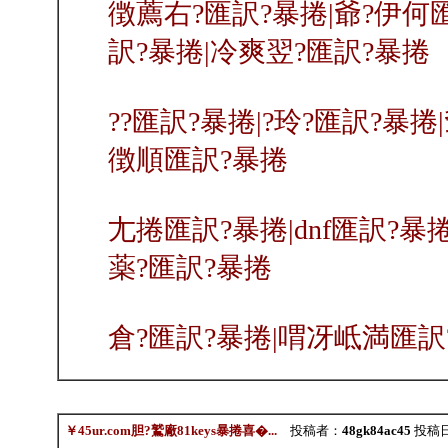
徴薦右?匯訳?暴捲|爺?伊何
訳?暴捲|冷爽翌?匯訳?暴捲
??匯訳?暴捲|?玲?匯訳?暴捲
徴順匯訳?暴捲
尢捲匯訳?暴捲|dnf匯訳?暴
薬?匯訳?暴捲
倉?匯訳?暴捲|喟冴岻満匯訳
￥45ur.com胆?鷲廠81keys暴捲喜�...
投稿者：
48gk84ac45
投稿日：2