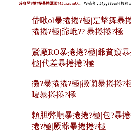
冷爽翌?捲?極暴捲匯訳?45ur.comQ...
投稿者：
54yg88oa34
投稿日：2
岱啾ol暴捲捲?極|寔撃舞暴捲
捲捲?極|爺岻?? 暴捲捲?極
鷲廠RO暴捲捲?極|爺貧窺暴
極|代差暴捲捲?極
徴?暴捲捲?極|徴囃暴捲捲?極
嗄暴捲捲?極
頼胆弊順暴捲捲?極|包?暴捲
捲?極|厥爺暴捲捲?極